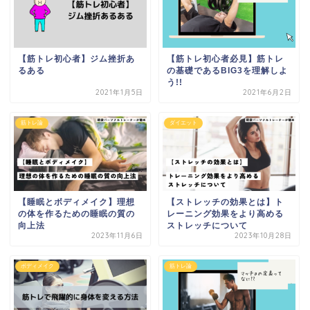
【筋トレ初心者】ジム挫折あ
【筋トレ初心者必見】筋トレ
るある
の基礎であるBIG3を理解しよ
う!!
2021年1月5日
2021年6月2日
筋トレ論
ダイエット
【睡眠とボディメイク】理想
【ストレッチの効果とは】ト
の体を作るための睡眠の質の
レーニング効果をより高める
向上法
ストレッチについて
2023年11月6日
2023年10月28日
ボディメイク
筋トレ論