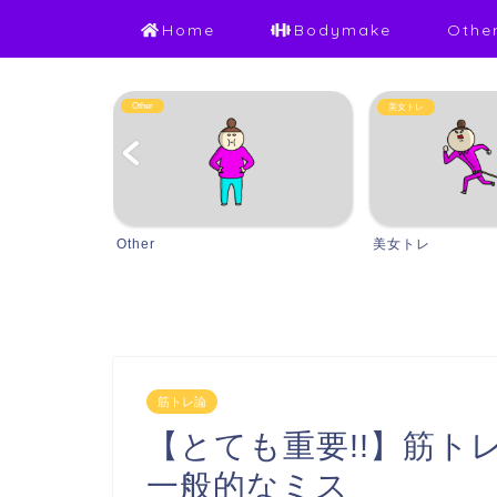
Home
Bodymake
Othe
Other
美女トレ
Other
美女トレ
筋トレ論
【とても重要!!】筋ト
一般的なミス