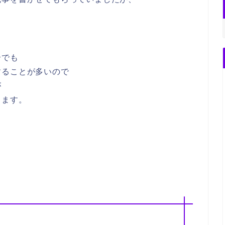
。
合でも
することが多いので
が
ります。