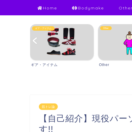
Home
Bodymake
Othe
Other
美女トレ
Other
美女トレ
筋トレ論
【自己紹介】現役パーソ
す!!