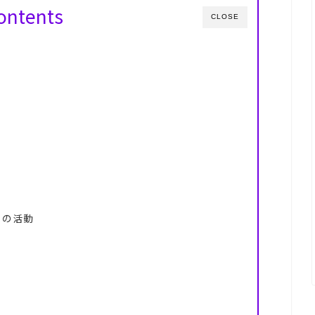
ontents
CLOSE
と
ての活動