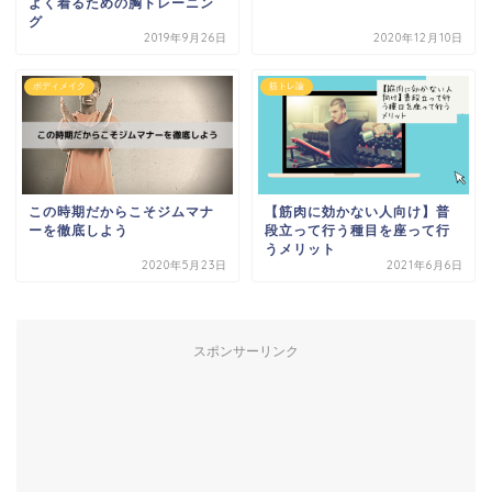
よく着るための胸トレーニン
グ
2019年9月26日
2020年12月10日
ボディメイク
筋トレ論
この時期だからこそジムマナ
【筋肉に効かない人向け】普
ーを徹底しよう
段立って行う種目を座って行
うメリット
2020年5月23日
2021年6月6日
スポンサーリンク