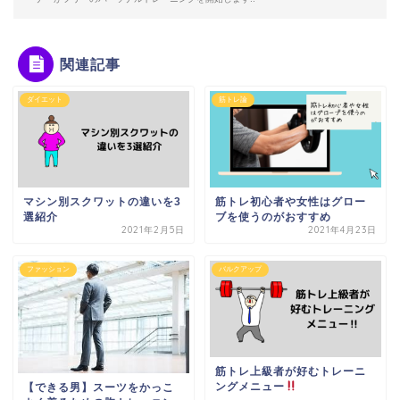
関連記事
ダイエット
筋トレ論
マシン別スクワットの違いを3
筋トレ初心者や女性はグロー
選紹介
ブを使うのがおすすめ
2021年2月5日
2021年4月23日
ファッション
バルクアップ
筋トレ上級者が好むトレーニ
ングメニュー
【できる男】スーツをかっこ