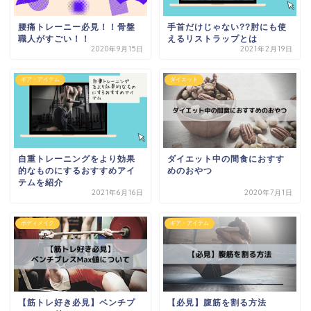
腰痛トレーニー必見！！骨盤
手首だけじゃない??肘にも使
職人がすごい！！
えるリストラップとは
2020年9月15日
2021年2月19日
ギア・アイテム
ダイエット
自重トレーニングをより効果
ダイエット中の間食におすす
的なものにするおすすめアイ
めのおやつ
テムを紹介
2021年6月16日
2020年7月1日
ボディメイク
ギア・アイテム
【筋トレ好き必見】ベンチプ
【必見】腹筋を割る方法