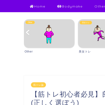
Home
Bodymake
Othe
Other
美女トレ
Other
美女トレ
筋トレ論
【筋トレ初心者必見】
(正しく選ぼう)