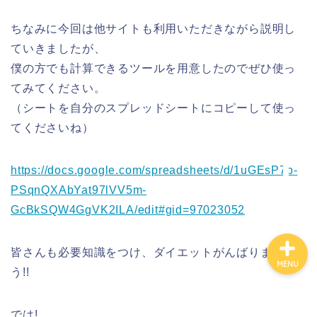
ちなみに今回は他サイトも利用いただきながら説明し
ていきましたが、
僕の方でも計算できるツールを用意したのでぜひ使っ
ホーム
てみてください。
（シートを自分のスプレッドシートにコピーして使っ
プライバシーポリシー
てくださいね）
特定商取引法に基づく表
記
https://docs.google.com/spreadsheets/d/1uGEsP7b-
PSqnQXAbYat97lVV5m-
GcBkSQW4GgVK2ILA/edit#gid=97023052
皆さんも必要知識をつけ、ダイエットがんばりましょ
MENU
う!!
では!