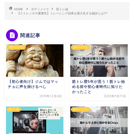
HOME
ボディメイク
筋トレ論
【ストレッチの重要性】トレーニング効果を最大化する秘訣とは??
関連記事
ボディメイク
ボディメイク
【初心者向け】ジムではマッ
筋トレ歴5年が思う！筋トレ始
チョに声を掛けるべし
める前や初心者時代に知りた
かったこと
2019年12月4日
2020年5月11日
筋トレ論
ボディメイク