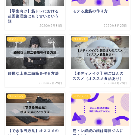
【学生向け】筋トレにおける
モテる腹筋の作り方
超回復理論はもう古いという
話
2020年5月31日
2020年8月25日
ボディメイク
ダイエット
綺麗な上腕二頭筋を作る方法
【ボディメイク】朝ごはんの
ススメ（オススメ食品あり）
2020年2月25日
2020年4月28日
ファッション
ボディメイク
【できる男必見】オススメの
筋トレ継続の鍵は毎日ジムに