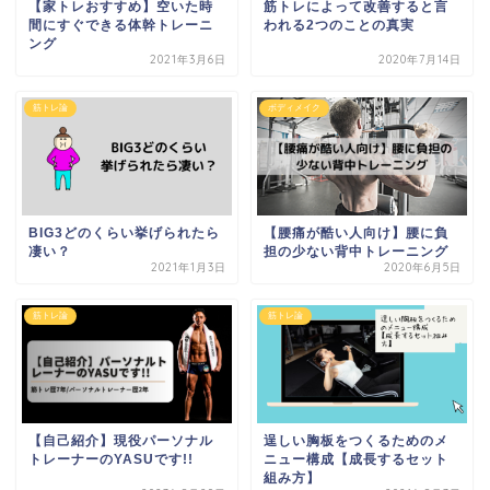
【家トレおすすめ】空いた時
筋トレによって改善すると言
間にすぐできる体幹トレーニ
われる2つのことの真実
ング
2021年3月6日
2020年7月14日
筋トレ論
ボディメイク
BIG3どのくらい挙げられたら
【腰痛が酷い人向け】腰に負
凄い？
担の少ない背中トレーニング
2021年1月3日
2020年6月5日
筋トレ論
筋トレ論
【自己紹介】現役パーソナル
逞しい胸板をつくるためのメ
トレーナーのYASUです!!
ニュー構成【成長するセット
組み方】