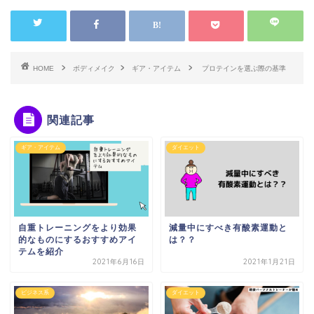
HOME
ボディメイク
ギア・アイテム
プロテインを選ぶ際の基準
関連記事
ギア・アイテム
ダイエット
自重トレーニングをより効果
減量中にすべき有酸素運動と
的なものにするおすすめアイ
は？？
テムを紹介
2021年6月16日
2021年1月21日
ビジネス系
ダイエット