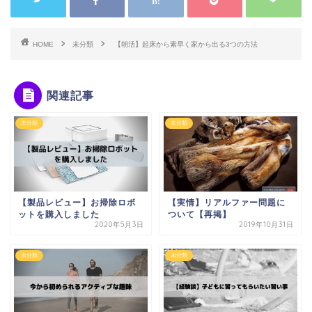
HOME
未分類
【朝活】起床から素早く家から出る3つの方法
関連記事
未分類
未分類
【製品レビュー】お掃除ロボ
【実情】リアルファー問題に
ットを購入しました
ついて【再掲】
2020年5月3日
2019年10月31日
未分類
未分類