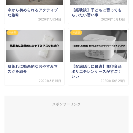
今から初められるアクティブ
【経験談】子どもに習っても
な趣味
らいたい習い事
2020年7月24日
2020年10月13日
未分類
未分類
肌荒れに効果的なおやすみマ
【配線隠しに最適】無印良品
スクを紹介
ポリエチレンケースがすごく
いい
2020年8月15日
2020年10月25日
スポンサーリンク