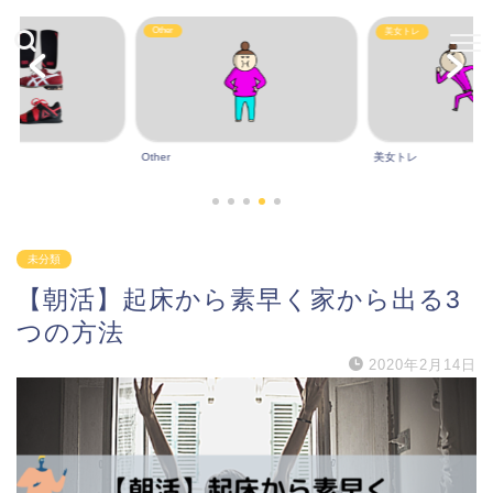
Other
美女トレ
Other
美女トレ
未分類
【朝活】起床から素早く家から出る3
つの方法
2020年2月14日