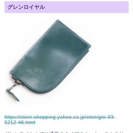
グレンロイヤル
https://store.shopping.yahoo.co.jp/eton/gro-03-
5212-46.html